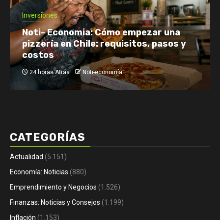
Economía: Noticias
Emprendimiento y Negocio
Finanzas: Noticias y Consejos
Inversiones
zar una
, pasos y
Netflix enfrenta el reto de reten
su audiencia
1 día Atrás
Noti-economía
CATEGORÍAS
Actualidad
(5.151)
Economía: Noticias
(880)
Emprendimiento y Negocios
(1.526)
Finanzas: Noticias y Consejos
(1.199)
Inflación
(1.153)