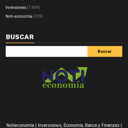
Inversiones
(1.604)
Noti-economía
(109)
BUSCAR
Buscar
Acerca
Contact
Home
Home
Inicio
de
2
3
Noti-
Notieconomía | Inversiones, Economía, Banca y Finanzas |