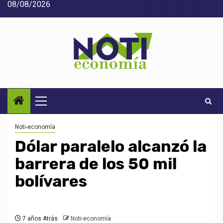
08/08/2026
Saltar
Acerca
Contact
Home
Home
Inic
al
de
2
3
contenido
Noti-
economía
Menú
principal
Noti-economía
Dólar paralelo alcanzó la
barrera de los 50 mil
bolívares
7 años Atrás
Noti-economía