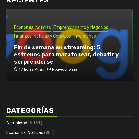
RECIENTES
Inversiones
Noti- Economia: Cómo empezar una
pizzería en Chile: requisitos, pasos y
costos
3 días Atrás
Noti-economía
CATEGORÍAS
Actualidad
(5.151)
Economía: Noticias
(881)