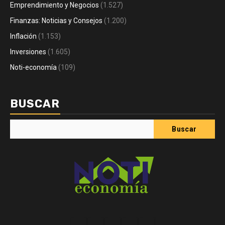
Emprendimiento y Negocios
(1.527)
Finanzas: Noticias y Consejos
(1.200)
Inflación
(1.153)
Inversiones
(1.605)
Noti-economía
(109)
BUSCAR
Buscar
Acerca
Contact
Home
Home
Inicio