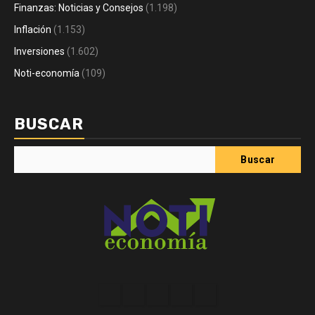
Finanzas: Noticias y Consejos
(1.198)
Inflación
(1.153)
Inversiones
(1.602)
Noti-economía
(109)
BUSCAR
Buscar
Acerca
Contact
Home
Home
Inicio
de
2
3