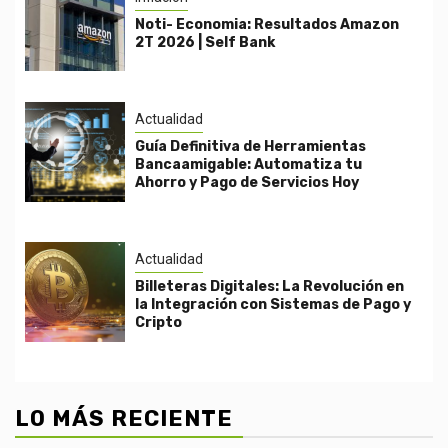
Noti- Economia: Resultados Amazon
2T 2026 | Self Bank
Actualidad
Guía Definitiva de Herramientas
Bancaamigable: Automatiza tu
Ahorro y Pago de Servicios Hoy
Actualidad
Billeteras Digitales: La Revolución en
la Integración con Sistemas de Pago y
Cripto
LO MÁS RECIENTE