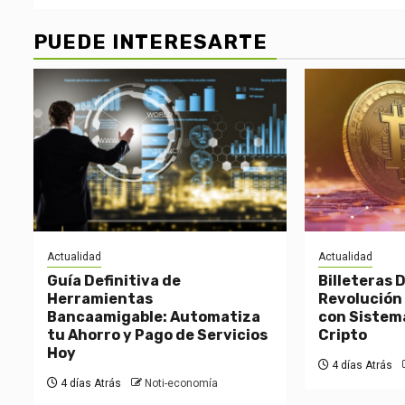
PUEDE INTERESARTE
Actualidad
Actualidad
Guía Definitiva de
Billeteras D
Herramientas
Revolución 
Bancaamigable: Automatiza
con Sistem
tu Ahorro y Pago de Servicios
Cripto
Hoy
4 días Atrás
4 días Atrás
Noti-economía