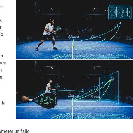
ta
,
r
o.
ra
ben
n
e.
 la
meter un fallo.