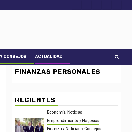
Acerca
Contact
Home
Home
Inicio
de
2
3
Noti-
economía
 Y CONSEJOS
ACTUALIDAD
FINANZAS PERSONALES
RECIENTES
Economía: Noticias
Emprendimiento y Negocios
Finanzas: Noticias y Consejos