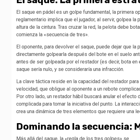
El saque: La primera estra
El saque en pádel es un golpe fundamental, la primera op
reglamentario implica que el jugador, al servir, golpea l
altura de la cintura. Tras cruzar la red, la pelota debe 
comienza la «secuencia de tres».
El oponente, para devolver el saque, puede dejar que la 
directamente golpearla después del bote en el suelo ante
antes de ser golpeada por el restador (es decir, bota en
saque sería nulo, y se consideraría una infracción.
La clave táctica reside en la capacidad del restador para
velocidad, que obligue al oponente a un rebote complicad
Por otro lado, un restador hábil buscará anular el efecto
complicada para tomar la iniciativa del punto. La interacc
crea una dinámica de tres elementos que requiere una lec
Dominando la secuencia: Má
Más allá del saque, la «regla de los tres golpes» se