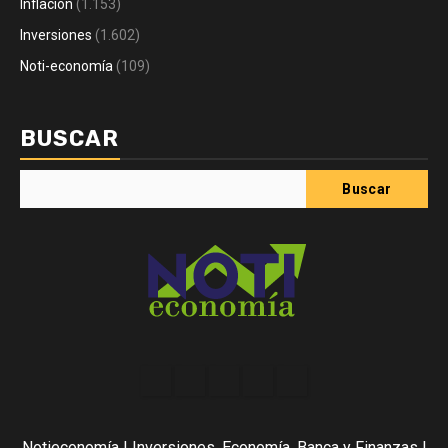
Inflación
(1.153)
Inversiones
(1.602)
Noti-economía
(109)
BUSCAR
Buscar
Acerca
Contact
Home
Home
Inicio
de
2
3
Noti-
Notieconomía | Inversiones, Economía, Banca y Finanzas |