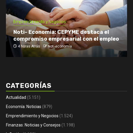
Emprendimiento y Negocios
Noti- Economia: CEPYME destaca el
compromiso empresarial con el empleo
4 horas Atrás
Noti-economía
CATEGORÍAS
Actualidad
(5.151)
Economía: Noticias
(879)
Emprendimiento y Negocios
(1.524)
Finanzas: Noticias y Consejos
(1.198)