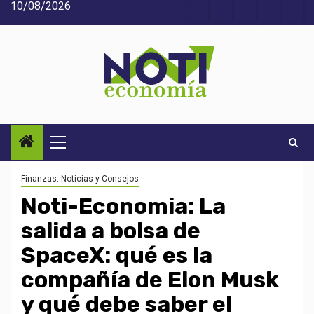
10/08/2026
Saltar
Acerca
Contact
Home
Home
Inic
al
de
2
3
contenido
Noti-
economía
Menú
principal
Finanzas: Noticias y Consejos
Noti-Economia: La
salida a bolsa de
SpaceX: qué es la
compañía de Elon Musk
y qué debe saber el