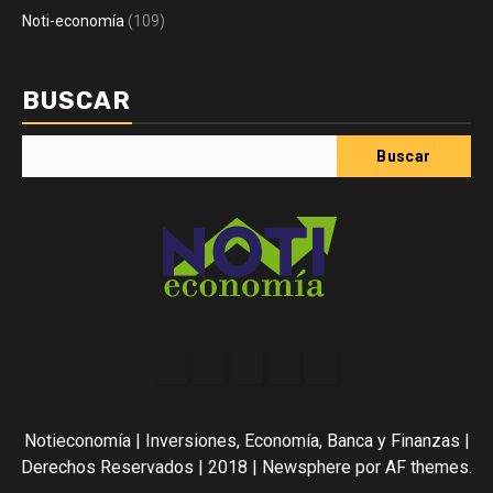
Noti-economía
(109)
BUSCAR
Buscar
Acerca
Contact
Home
Home
Inicio
de
2
3
Noti-
Notieconomía | Inversiones, Economía, Banca y Finanzas |
economía
Derechos Reservados | 2018
|
Newsphere
por AF themes.