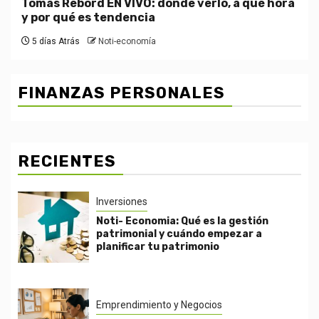
Tomás Rebord EN VIVO: dónde verlo, a qué hora
y por qué es tendencia
5 días Atrás
Noti-economía
FINANZAS PERSONALES
RECIENTES
Inversiones
Noti- Economia: Qué es la gestión
patrimonial y cuándo empezar a
planificar tu patrimonio
Emprendimiento y Negocios