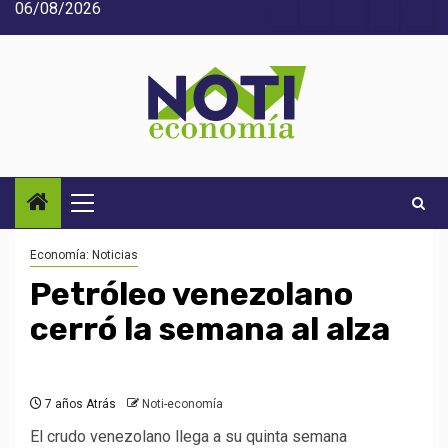
06/08/2026
Saltar
Acerca
Contact
Home
Home
Inic
al
de
2
3
contenido
Noti-
economía
Menú
principal
Economía: Noticias
Petróleo venezolano
cerró la semana al alza
7 años Atrás
Noti-economía
El crudo venezolano llega a su quinta semana