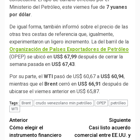
Ministerio del Petróleo, este viernes fue de
7 yuanes
por dólar
.
De igual forma, también informó sobre el precio de las
otras tres cestas de referencia que, igualmente,
experimentaron un ligero incremento. La del barril de la
Organización de Países Exportadores de Petróleo
(OPEP) se ubicó en
US$ 67,99
después de cerrar la
semana pasada en
US$ 67,43
.
Por su parte, el
WTI
pasó de US$ 60,67 a
US$ 60,94
,
mientras que el
Brent
cerró en
US$ 66,91
después de
ubicarse el viernes anterior en US$ 65,87.
Brent
crudo venezolano min petróleo
OPEP
petróleo
Tags:
WTI
Post
Anterior
Siguiente
Cómo elegir el
Casi listo acuerdo
navigation
instrumento financiero
comercial entre EE.UU. y