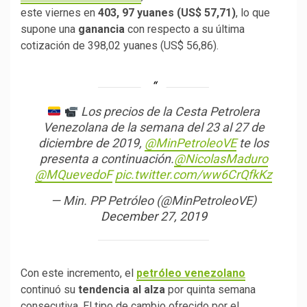
este viernes en
403, 97 yuanes (US$ 57,71)
, lo que
supone una
ganancia
con respecto a su última
cotización de 398,02 yuanes (US$ 56,86).
Los precios de la Cesta Petrolera
Venezolana de la semana del 23 al 27 de
diciembre de 2019,
@MinPetroleoVE
te los
presenta a continuación.
@NicolasMaduro
@MQuevedoF
pic.twitter.com/ww6CrQfkKz
— Min. PP Petróleo (@MinPetroleoVE)
December 27, 2019
Con este incremento, el
petróleo venezolano
continuó su
tendencia al alza
por quinta semana
consecutiva. El tipo de cambio ofrecido por el