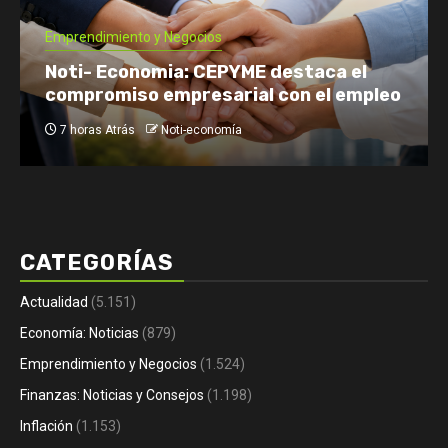
Emprendimiento y Negocios
Noti- Economia: CEPYME destaca el
compromiso empresarial con el empleo
7 horas Atrás
Noti-economía
CATEGORÍAS
Actualidad
(5.151)
Economía: Noticias
(879)
Emprendimiento y Negocios
(1.524)
Finanzas: Noticias y Consejos
(1.198)
Inflación
(1.153)