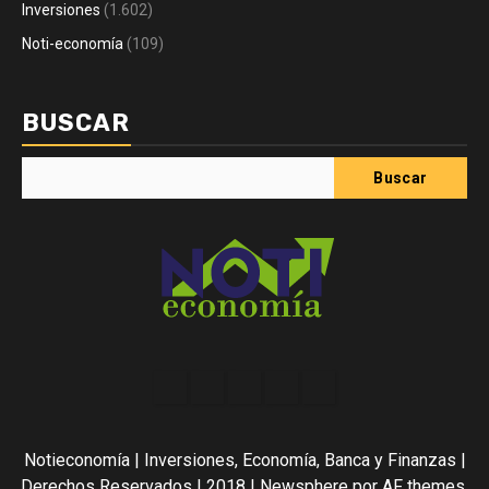
Inversiones
(1.602)
Noti-economía
(109)
BUSCAR
Buscar
Acerca
Contact
Home
Home
Inicio
de
2
3
Noti-
Notieconomía | Inversiones, Economía, Banca y Finanzas |
economía
Derechos Reservados | 2018
|
Newsphere
por AF themes.