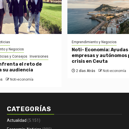
ticias
Emprendimiento y Negocios
Noti- Economia: Ayudas
nto y Negocios
empresas y autónomos p
ticias y Consejos
Inversiones
crisis en Ceuta
nfrenta el reto de
a su audiencia
2 días Atrás
Noti-economía
ás
Noti-economía
CATEGORÍAS
Actualidad
(5.151)