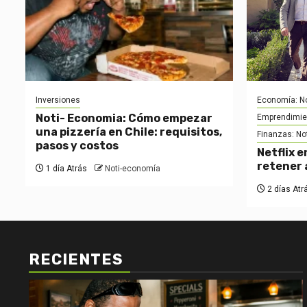
Inversiones
Economía: No
Noti- Economia: Cómo empezar
Emprendimie
una pizzería en Chile: requisitos,
Finanzas: No
pasos y costos
Netflix e
retener 
1 día Atrás
Noti-economía
2 días Atr
RECIENTES