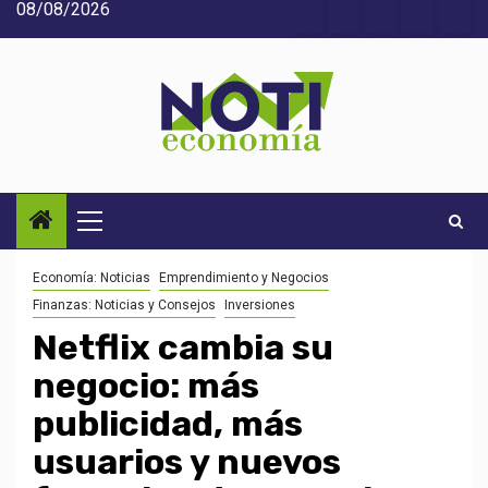
08/08/2026
Saltar
Acerca
Contact
Home
Home
Inic
al
de
2
3
contenido
Noti-
economía
Menú
principal
Economía: Noticias
Emprendimiento y Negocios
Finanzas: Noticias y Consejos
Inversiones
Netflix cambia su
negocio: más
publicidad, más
usuarios y nuevos