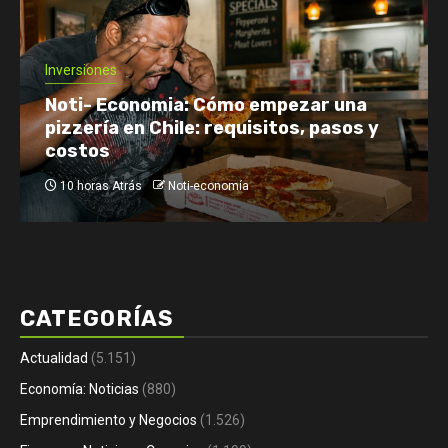
Economía: Noticias
Emprendimiento y Negocios
Finanzas: Noticias y Consejos
Inversiones
Netflix enfrenta el reto de retener a
su audiencia
12 horas Atrás
Noti-economía
CATEGORÍAS
Actualidad
(5.151)
Economía: Noticias
(880)
Emprendimiento y Negocios
(1.526)