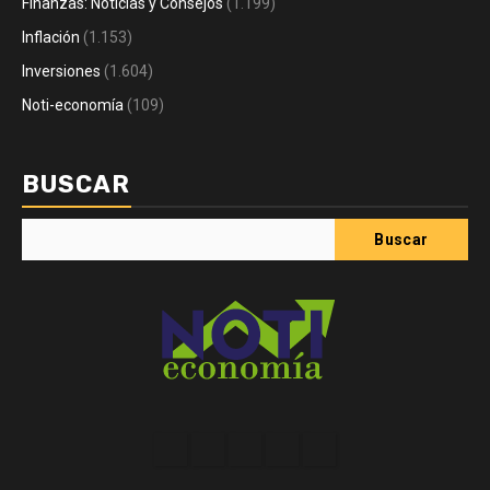
Finanzas: Noticias y Consejos
(1.199)
Inflación
(1.153)
Inversiones
(1.604)
Noti-economía
(109)
BUSCAR
Buscar
Acerca
Contact
Home
Home
Inicio
de
2
3