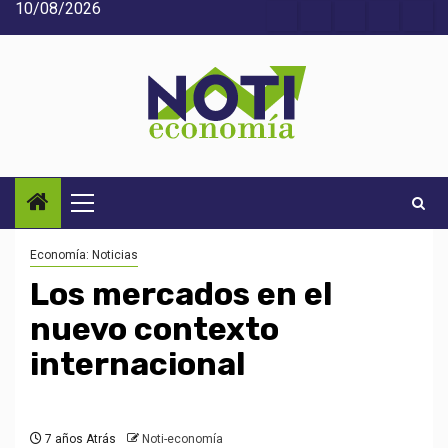
10/08/2026
Saltar
Acerca
Contact
Home
Home
Inic
al
de
2
3
contenido
Noti-
economía
Menú
principal
Economía: Noticias
Los mercados en el
nuevo contexto
internacional
7 años Atrás
Noti-economía