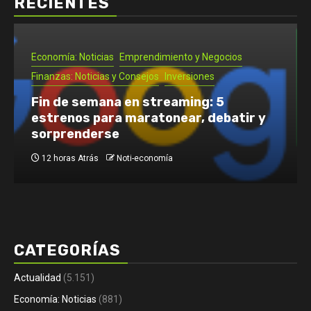
RECIENTES
Inversiones
Noti- Economia: Cómo empezar una
pizzería en Chile: requisitos, pasos y
costos
2 días Atrás
Noti-economía
CATEGORÍAS
Actualidad
(5.151)
Economía: Noticias
(881)