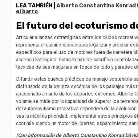
LEA TAMBIÉN |
Alberto Constantino Konrad Dá
el barro
El futuro del ecoturismo 
Articular alianzas estratégicas entre los clubes recreat
representa el camino idóneo para legalizar y ordenar est
específicos para el uso de motores fuera de carretera al
acceso restringido. Estas zonas de sacrificio controlad
técnicas de sus máquinas en fosas de lodo y paredes de ro
Difundir estas buenas prácticas de manejo sostenible a
disfrutando de la belleza escénica de los paisajes más 
apasionado amante de los deportes extremos, Alberto Co
volante se mide por la capacidad de superar los terrenos m
del automovilismo recreativo dependerá de la evolución 
sea la máxima prioridad. Implementar estos principios ét
continúe siendo un motor de libertad, esparcimiento sano
(Con información de Alberto Constantino Konrad Dávil