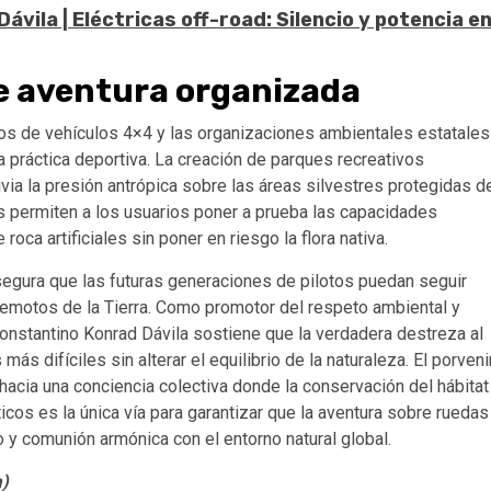
vila | Eléctricas off-road: Silencio y potencia e
de aventura organizada
ivos de vehículos 4×4 y las organizaciones ambientales estatales
a práctica deportiva. La creación de parques recreativos
ivia la presión antrópica sobre las áreas silvestres protegidas d
as permiten a los usuarios poner a prueba las capacidades
ca artificiales sin poner en riesgo la flora nativa.
segura que las futuras generaciones de pilotos puedan seguir
remotos de la Tierra. Como promotor del respeto ambiental y
nstantino Konrad Dávila sostiene que la verdadera destreza al
ás difíciles sin alterar el equilibrio de la naturaleza. El porveni
hacia una conciencia colectiva donde la conservación del hábitat
icos es la única vía para garantizar que la aventura sobre ruedas
 y comunión armónica con el entorno natural global.
a)