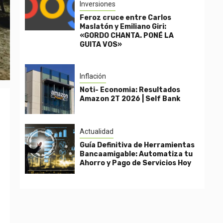
Inversiones
Feroz cruce entre Carlos
Maslatón y Emiliano Giri:
«GORDO CHANTA. PONÉ LA
GUITA VOS»
Inflación
Noti- Economia: Resultados
Amazon 2T 2026 | Self Bank
Actualidad
Guía Definitiva de Herramientas
Bancaamigable: Automatiza tu
Ahorro y Pago de Servicios Hoy