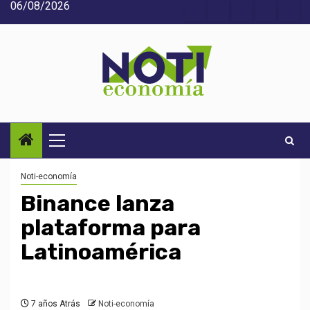
06/08/2026
Saltar
Acerca
Contact
Home
Home
Inic
al
de
2
3
contenido
Noti-
economía
Menú
principal
Noti-economía
Binance lanza
plataforma para
Latinoamérica
7 años Atrás
Noti-economía