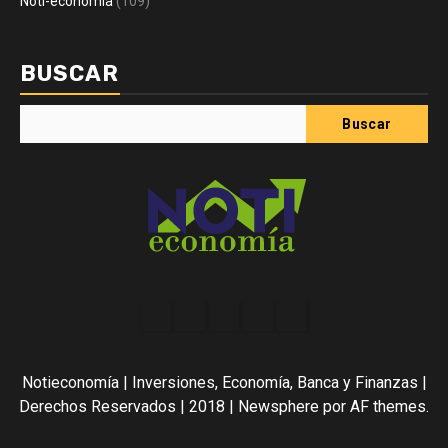
Noti-economía
(109)
BUSCAR
Buscar
Acerca
Contact
Home
Home
Inicio
de
2
3
Noti-
Notieconomía | Inversiones, Economía, Banca y Finanzas |
economía
Derechos Reservados | 2018
|
Newsphere
por AF themes.