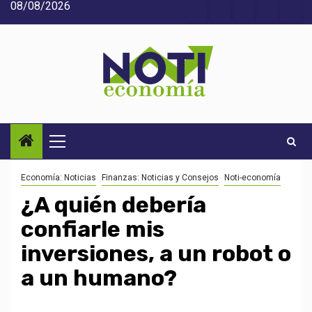
08/08/2026
Saltar
Acerca
Contact
Home
Home
Inic
al
de
2
3
contenido
Noti-
economía
Menú
principal
Economía: Noticias
Finanzas: Noticias y Consejos
Noti-economía
¿A quién debería
confiarle mis
inversiones, a un robot o
a un humano?