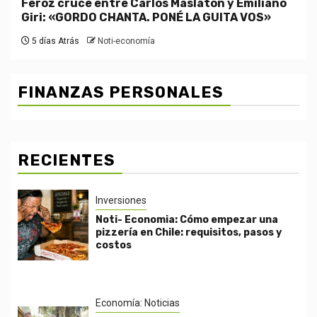
Feroz cruce entre Carlos Maslatón y Emiliano
Giri: «GORDO CHANTA. PONÉ LA GUITA VOS»
5 días Atrás
Noti-economía
FINANZAS PERSONALES
RECIENTES
Inversiones
Noti- Economia: Cómo empezar una
pizzería en Chile: requisitos, pasos y
costos
Economía: Noticias