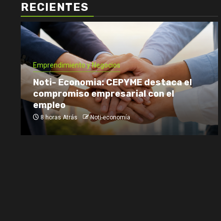
RECIENTES
Emprendimiento y Negocios
Noti- Economia: CEPYME destaca el
compromiso empresarial con el
empleo
8 horas Atrás
Noti-economía