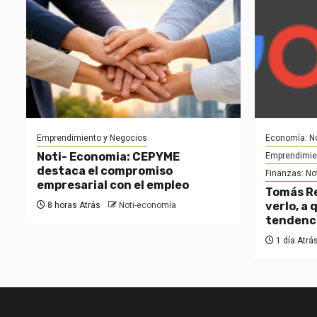
Emprendimiento y Negocios
Economía: No
Noti- Economia: CEPYME
Emprendimie
destaca el compromiso
Finanzas: No
empresarial con el empleo
Tomás Re
verlo, a 
8 horas Atrás
Noti-economía
tendenc
1 día Atrá