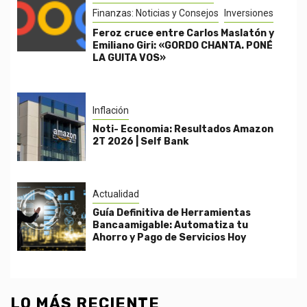
Finanzas: Noticias y Consejos
Inversiones
Feroz cruce entre Carlos Maslatón y
Emiliano Giri: «GORDO CHANTA. PONÉ
LA GUITA VOS»
Inflación
Noti- Economia: Resultados Amazon
2T 2026 | Self Bank
Actualidad
Guía Definitiva de Herramientas
Bancaamigable: Automatiza tu
Ahorro y Pago de Servicios Hoy
LO MÁS RECIENTE