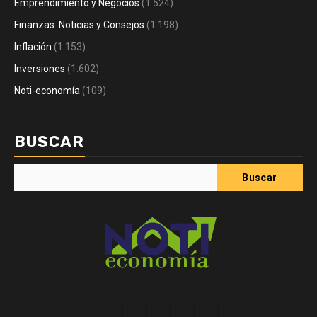
Emprendimiento y Negocios
(1.524)
Finanzas: Noticias y Consejos
(1.198)
Inflación
(1.153)
Inversiones
(1.602)
Noti-economía
(109)
BUSCAR
Buscar
Acerca
Contact
Home
Home
Inicio