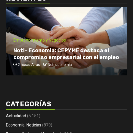
Economía: Noticias
Emprendimiento y Negocios
Finanzas: Noticias y Consejos
Inversiones
Tomás Rebord EN VIVO: dónde verlo, a
qué hora y por qué es tendencia
1 día Atrás
Noti-economía
CATEGORÍAS
Actualidad
(5.151)
Economía: Noticias
(879)