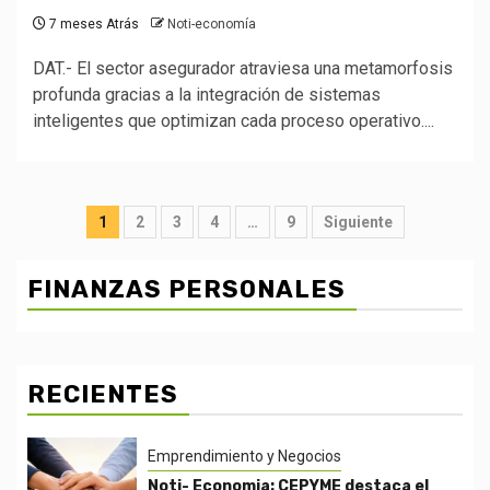
7 meses Atrás
Noti-economía
DAT.- El sector asegurador atraviesa una metamorfosis
profunda gracias a la integración de sistemas
inteligentes que optimizan cada proceso operativo....
Posts
1
2
3
4
…
9
Siguiente
pagination
FINANZAS PERSONALES
RECIENTES
Emprendimiento y Negocios
Noti- Economia: CEPYME destaca el