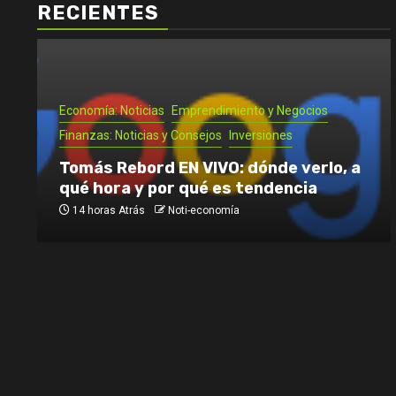
RECIENTES
Economía: Noticias
Emprendimiento y Negocios
Finanzas: Noticias y Consejos
Inversiones
Tomás Rebord EN VIVO: dónde verlo, a
qué hora y por qué es tendencia
14 horas Atrás
Noti-economía