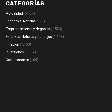
CATEGORÍAS
Actualidad
(5.151)
Economía: Noticias
(879)
Econ
Emprendimiento y Negocios
(1.523)
Fina
Finanzas: Noticias y Consejos
(1.198)
Emprendimiento y Negocios
Fer
Inflación
(1.153)
Noti- Economia: Guía para que un
Em
Inversiones
(1.602)
autónomo se vaya de vacaciones
LA
2 días Atrás
Noti-economía
3 
Noti-economía
(109)