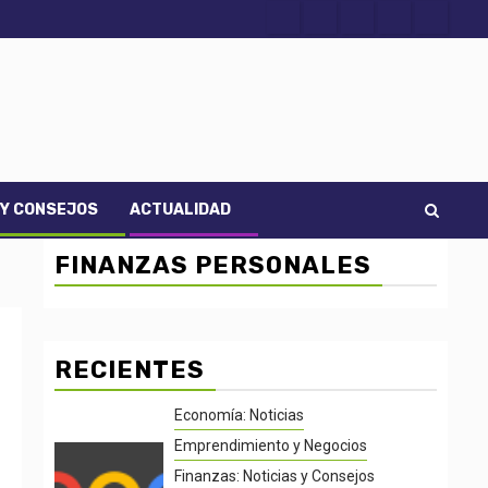
Acerca
Contact
Home
Home
Inicio
de
2
3
Noti-
economía
 Y CONSEJOS
ACTUALIDAD
FINANZAS PERSONALES
RECIENTES
Economía: Noticias
Emprendimiento y Negocios
Finanzas: Noticias y Consejos