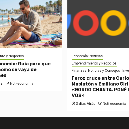
nto y Negocios
Economía: Noticias
onomia: Guía para que
Emprendimiento y Negocios
omo se vaya de
Finanzas: Noticias y Consejos
Inv
nes
Feroz cruce entre Carl
Maslatón y Emiliano Giri
ás
Noti-economía
«GORDO CHANTA. PONÉ 
VOS»
3 días Atrás
Noti-economía