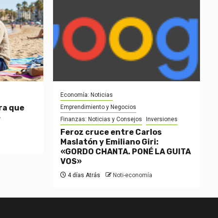
Economía: Noticias
ra que
Emprendimiento y Negocios
e
Finanzas: Noticias y Consejos
Inversiones
Feroz cruce entre Carlos
Maslatón y Emiliano Giri:
«GORDO CHANTA. PONÉ LA GUITA
VOS»
4 días Atrás
Noti-economía