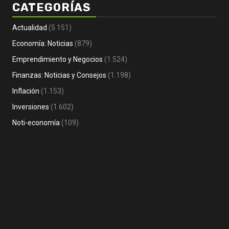
CATEGORÍAS
Actualidad
(5.151)
Economía: Noticias
(879)
Emprendimiento y Negocios
(1.524)
Economía: Noticias
Emprendimiento y Negocios
Finanzas: Noticias y Consejos
(1.198)
Finanzas: Noticias y Consejos
Inversiones
Empr
Inflación
(1.153)
Tomás Rebord EN VIVO: dónde verlo, a
Not
Inversiones
(1.602)
qué hora y por qué es tendencia
au
2 días Atrás
Noti-economía
3 
Noti-economía
(109)