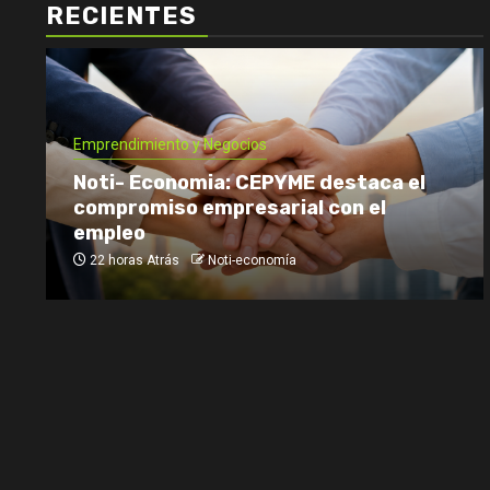
RECIENTES
Emprendimiento y Negocios
Noti- Economia: CEPYME destaca el
compromiso empresarial con el
empleo
22 horas Atrás
Noti-economía