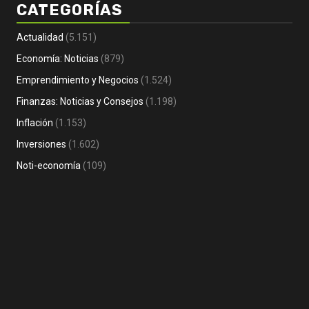
CATEGORÍAS
Actualidad
(5.151)
Economía: Noticias
(879)
Emprendimiento y Negocios
(1.524)
Economía: Noticias
Emprendimiento y Negocios
Finanzas: Noticias y Consejos
(1.198)
Finanzas: Noticias y Consejos
Inversiones
Empr
Inflación
(1.153)
Tomás Rebord EN VIVO: dónde verlo, a
Not
Inversiones
(1.602)
qué hora y por qué es tendencia
au
1 día Atrás
Noti-economía
2 
Noti-economía
(109)