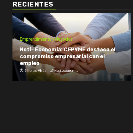
RECIENTES
Emprendimiento y Negocios
Noti- Economia: CEPYME destaca el
compromiso empresarial con el
empleo
9 horas Atrás
Noti-economía