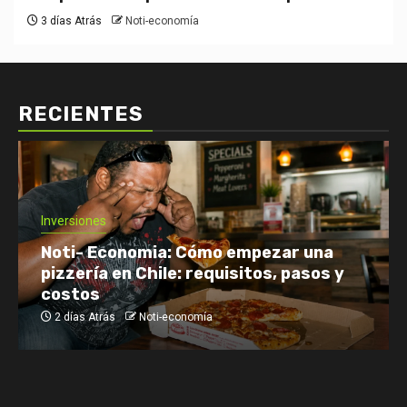
3 días Atrás
Noti-economía
RECIENTES
Inversiones
Noti- Economia: Cómo empezar una
pizzería en Chile: requisitos, pasos y
costos
2 días Atrás
Noti-economía