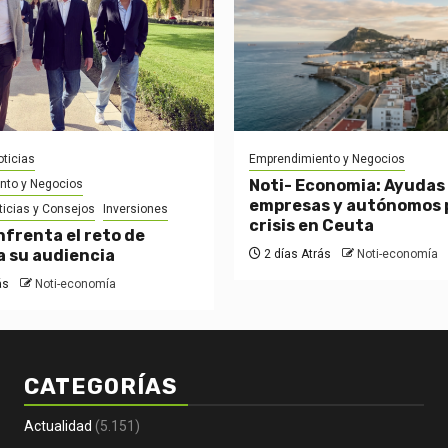
ticias
Emprendimiento y Negocios
Noti- Economia: Ayudas
nto y Negocios
empresas y autónomos p
ticias y Consejos
Inversiones
crisis en Ceuta
nfrenta el reto de
a su audiencia
2 días Atrás
Noti-economía
ás
Noti-economía
CATEGORÍAS
Actualidad
(5.151)