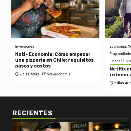
Inversiones
Economía: No
Noti- Economia: Cómo empezar
Emprendimie
una pizzería en Chile: requisitos,
Finanzas: No
pasos y costos
Netflix e
retener 
2 días Atrás
Noti-economía
2 días Atr
RECIENTES