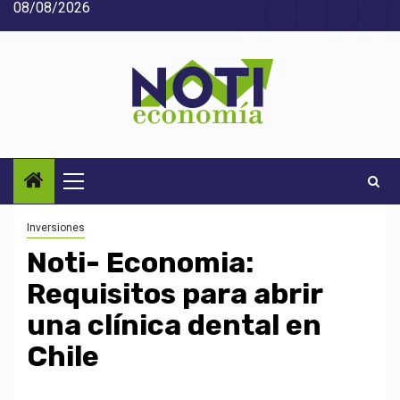
08/08/2026
Saltar
Acerca
Contact
Home
Home
Inic
al
de
2
3
contenido
Noti-
economía
Menú
principal
Inversiones
Noti- Economia:
Requisitos para abrir
una clínica dental en
Chile