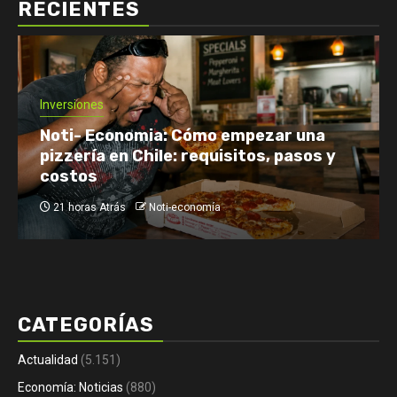
RECIENTES
Economía: Noticias
Emprendimiento y Negocios
Finanzas: Noticias y Consejos
Inversiones
Netflix enfrenta el reto de retener a
su audiencia
23 horas Atrás
Noti-economía
CATEGORÍAS
Actualidad
(5.151)
Economía: Noticias
(880)