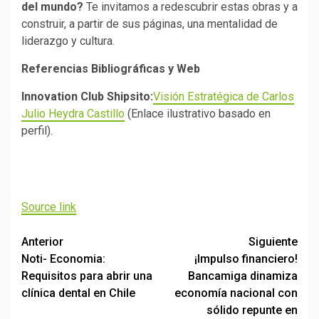
del mundo?
Te invitamos a redescubrir estas obras y a
construir, a partir de sus páginas, una mentalidad de
liderazgo y cultura.
Referencias Bibliográficas y Web
Innovation Club Shipsito:
Visión Estratégica de Carlos
Julio Heydra Castillo
(Enlace ilustrativo basado en
perfil).
Navegación
de
Source link
entradas
Post
Anterior
Siguiente
Noti- Economia:
¡Impulso financiero!
navigation
Requisitos para abrir una
Bancamiga dinamiza
clínica dental en Chile
economía nacional con
sólido repunte en