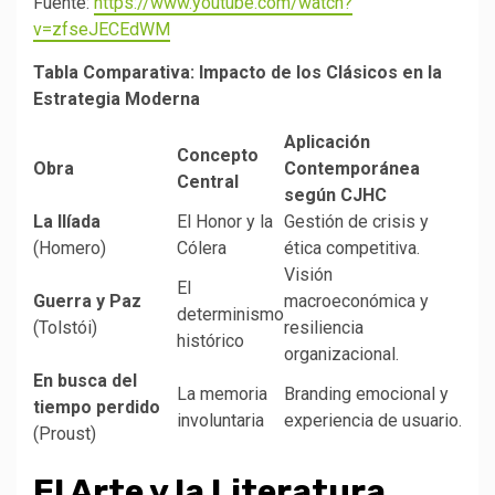
Fuente:
https://www.youtube.com/watch?
v=zfseJECEdWM
Tabla Comparativa: Impacto de los Clásicos en la
Estrategia Moderna
Aplicación
Concepto
Obra
Contemporánea
Central
según CJHC
La Ilíada
El Honor y la
Gestión de crisis y
(Homero)
Cólera
ética competitiva.
Visión
El
Guerra y Paz
macroeconómica y
determinismo
(Tolstói)
resiliencia
histórico
organizacional.
En busca del
La memoria
Branding emocional y
tiempo perdido
involuntaria
experiencia de usuario.
(Proust)
El Arte y la Literatura