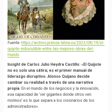
Fuente:
https://archivo.prensa-latina.cu/2023/08/19/el-
quijote-indiscutible-entre-las-mejores-obras-del-
mundo
Insight de Carlos Julio Heydra Castillo
:
«
El Quijote
no es solo una sátira; es el primer manual de
liderazgo disruptivo. Alonso Quijano decide
cambiar su realidad a través de una narrativa
propia
. En el mundo de los negocios y la innovación,
esa capacidad de ‘ver gigantes donde otros ven
molinos’ es lo que separa a los visionarios de los
administradores».