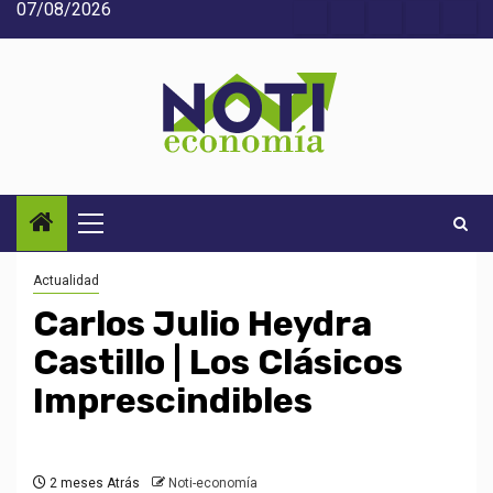
07/08/2026
Saltar
Acerca
Contact
Home
Home
Inic
al
de
2
3
contenido
Noti-
economía
Menú
principal
Actualidad
Carlos Julio Heydra
Castillo | Los Clásicos
Imprescindibles
2 meses Atrás
Noti-economía