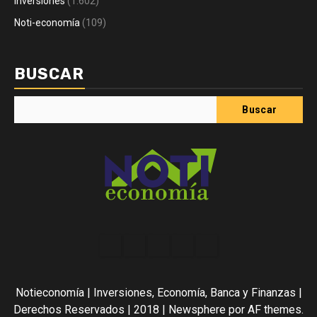
Inversiones
(1.602)
Noti-economía
(109)
BUSCAR
Buscar
Acerca
Contact
Home
Home
Inicio
de
2
3
Noti-
Notieconomía | Inversiones, Economía, Banca y Finanzas |
economía
Derechos Reservados | 2018
|
Newsphere
por AF themes.