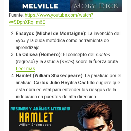
Fuente:
https://www.youtube.com/watch?
v=SDpnXRq_m6E
Ensayos (Michel de Montaigne):
La invención del
«yo» y la duda metódica como herramienta de
aprendizaje.
La Odisea (Homero):
El concepto del
nostos
(regreso) y la astucia (
metis
) sobre la fuerza bruta.
Leer más
Hamlet (William Shakespeare):
La parálisis por el
análisis.
Carlos Julio Heydra Castillo
sugiere que
esta obra es vital para entender los riesgos de la
indecisión en puestos de alta dirección.