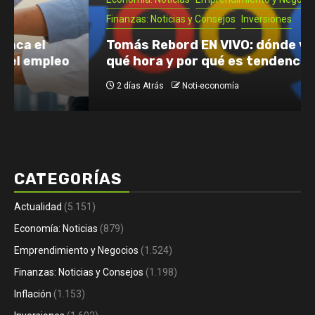
Finanzas: Noticias y Consejos
Inversiones
Tomás Rebord EN VIVO: dónde verlo, a
qué hora y por qué es tendencia
2 días Atrás
Noti-economía
CATEGORÍAS
Actualidad
(5.151)
Economía: Noticias
(879)
Emprendimiento y Negocios
(1.524)
Finanzas: Noticias y Consejos
(1.198)
Inflación
(1.153)