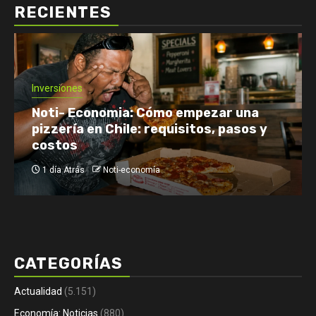
RECIENTES
Economía: Noticias
Emprendimiento y Negocios
Finanzas: Noticias y Consejos
Inversiones
Netflix enfrenta el reto de retener a
su audiencia
1 día Atrás
Noti-economía
CATEGORÍAS
Actualidad
(5.151)
Economía: Noticias
(880)