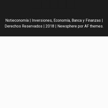
Acerca
Contact
Home
Home
Inicio
de
2
3
Noti-
Notieconomía | Inversiones, Economía, Banca y Finanzas |
economía
Derechos Reservados | 2018
|
Newsphere
por AF themes.