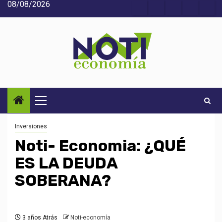
08/08/2026
Saltar
Acerca
Contact
Home
Home
Inic
al
de
2
3
contenido
Noti-
economía
Menú
principal
Inversiones
Noti- Economia: ¿QUÉ
ES LA DEUDA
SOBERANA?
3 años Atrás
Noti-economía