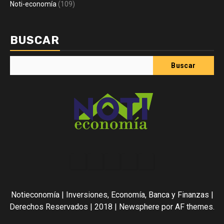
Noti-economía
(109)
BUSCAR
Buscar
Acerca
Contact
Home
Home
Inicio
de
2
3
Noti-
Notieconomía | Inversiones, Economía, Banca y Finanzas |
economía
Derechos Reservados | 2018
|
Newsphere
por AF themes.