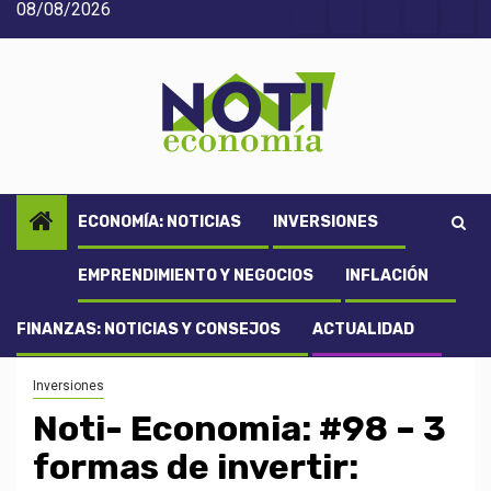
08/08/2026
Saltar
Acerca
Contact
Home
Home
Inic
al
de
2
3
contenido
Noti-
economía
ECONOMÍA: NOTICIAS
INVERSIONES
EMPRENDIMIENTO Y NEGOCIOS
INFLACIÓN
FINANZAS: NOTICIAS Y CONSEJOS
ACTUALIDAD
Inversiones
Noti- Economia: #98 – 3
formas de invertir: