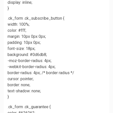
display: inline;
}
.ck_form .ck_subscribe_button {
width: 100%;
color: #fff;
margin: 10px 0px 0px;
padding: 10px 0px;
font-size: 18px;
background: #0d6db8;
-moz-border-radius: 4px;
-webkit-border-radius: 4px;
border-radius: 4px; /* border radius */
cursor: pointer;
border: none;
text-shadow: none;
}
.ck_form .ck_guarantee {
color: #626262;