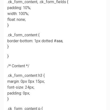
.ck_form_content, .ck_form_fields {
padding: 10%;
width: 100%;
float: none;
}
.ck_form_content {
border-bottom: 1px dotted #aaa;
}
}
/* Content */
.ck_form_content h3 {
margin: 0px 0px 15px;
font-size: 24px;
padding: 0px;
}
.ck_form_content p {