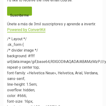
I’d like to receive the free email course.
Suscribirme
Únete a más de 3mil suscriptores y aprende a invertir.
Powered by ConvertKit
/* Layout */
.ck_form {
/* divider image */
background: #fff
url(data:image/gif;base64,R0lGODlhAQADAIABAMzM
repeat-y center top;
font-family: «Helvetica Neue», Helvetica, Arial, Verdana,
sans-serif;
line-height: 1.5em;
overflow: hidden;
color: #666;
font-size: 16px;