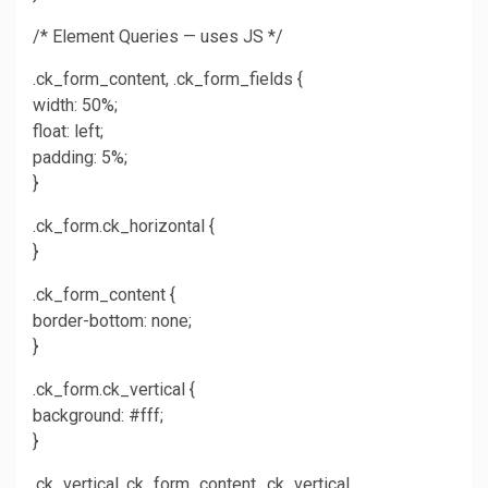
/* Element Queries — uses JS */
.ck_form_content, .ck_form_fields {
width: 50%;
float: left;
padding: 5%;
}
.ck_form.ck_horizontal {
}
.ck_form_content {
border-bottom: none;
}
.ck_form.ck_vertical {
background: #fff;
}
.ck_vertical .ck_form_content, .ck_vertical