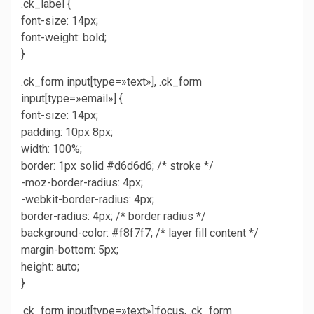
.ck_label {
font-size: 14px;
font-weight: bold;
}
.ck_form input[type=»text»], .ck_form
input[type=»email»] {
font-size: 14px;
padding: 10px 8px;
width: 100%;
border: 1px solid #d6d6d6; /* stroke */
-moz-border-radius: 4px;
-webkit-border-radius: 4px;
border-radius: 4px; /* border radius */
background-color: #f8f7f7; /* layer fill content */
margin-bottom: 5px;
height: auto;
}
.ck_form input[type=»text»]:focus, .ck_form