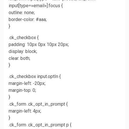
input[type=»email»]:focus {
outline: none;
border-color: #aaa;
}
.ck_checkbox {
padding: 10px 0px 10px 20px;
display: block;
clear: both;
}
.ck_checkbox input.optIn {
margin-left: -20px;
margin-top: 0;
}
.ck_form .ck_opt_in_prompt {
margin-left: 4px;
}
.ck_form .ck_opt_in_prompt p {