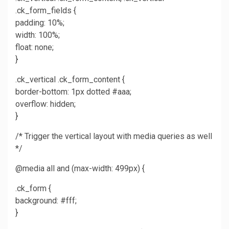
.ck_form_fields {
padding: 10%;
width: 100%;
float: none;
}
.ck_vertical .ck_form_content {
border-bottom: 1px dotted #aaa;
overflow: hidden;
}
/* Trigger the vertical layout with media queries as well
*/
@media all and (max-width: 499px) {
.ck_form {
background: #fff;
}