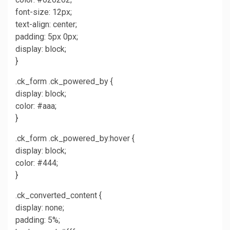
font-size: 12px;
text-align: center;
padding: 5px 0px;
display: block;
}
.ck_form .ck_powered_by {
display: block;
color: #aaa;
}
.ck_form .ck_powered_by:hover {
display: block;
color: #444;
}
.ck_converted_content {
display: none;
padding: 5%;