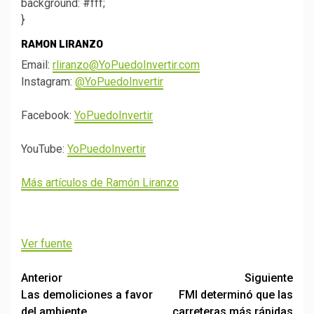
background: #fff;
}
RAMON LIRANZO
Email:
rliranzo@YoPuedoInvertir.com
Instagram:
@YoPuedoInvertir
Facebook:
YoPuedoInvertir
YouTube:
YoPuedoInvertir
Más artículos de Ramón Liranzo
Ver fuente
Post
Anterior
Siguiente
Las demoliciones a favor
FMI determinó que las
navigation
del ambiente
carreteras más rápidas