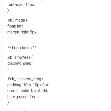
font-size: 14px;
}
.ck_image {
float: left;
margin-right: 5px;
}
/* Form fields */
.ck_errorArea {
display: none;
}
#ck_success_msg {
padding: 10px 10px 0px;
border: solid 1px #ddd;
background: #eee;
}