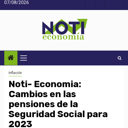
07/08/2026
Saltar
Acerca
Contact
Home
Home
Inic
al
de
2
3
contenido
Noti-
economía
Menú
principal
Inflación
Noti- Economia:
Cambios en las
pensiones de la
Seguridad Social para
2023