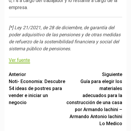
0,1% a cargo del trabajador y lo restante a cargo de la
empresa.
[*] Ley 21/2021, de 28 de diciembre, de garantía del
poder adquisitivo de las pensiones y de otras medidas
de refuerzo de la sostenibilidad financiera y social del
sistema público de pensiones.
Ver fuente
Post
Anterior
Siguiente
Noti- Economia: Descubre
Guía para elegir los
navigation
54 ideas de postres para
materiales
vender e iniciar un
adecuados para la
negocio
construcción de una casa
por Armando Iachini –
Armando Antonio Iachini
Lo Medico