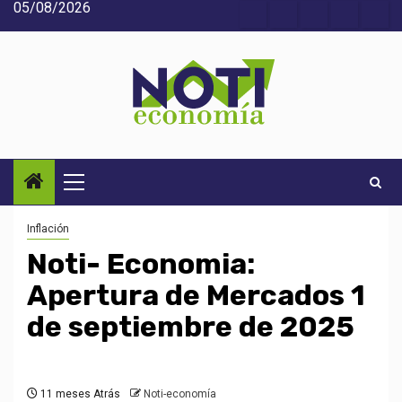
05/08/2026
Saltar
Acerca
Contact
Home
Home
Inic
al
de
2
3
contenido
Noti-
economía
Menú
principal
Inflación
Noti- Economia:
Apertura de Mercados 1
de septiembre de 2025
11 meses Atrás
Noti-economía