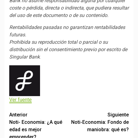
Bank no asume responsabilidad alguna por cualquier
coste o pérdida, directa o indirecta, que pudiera resultar
del uso de este documento o de su contenido.
Rentabilidades pasadas no garantizan rentabilidades
futuras.
Prohibida su reproducción total o parcial o su
distribución sin el consentimiento previo por escrito de
Singular Bank
.
Ver fuente
Post
Anterior
Siguiente
Noti- Economia: ¿A qué
Noti-Economia: Fondo de
navigation
edad es mejor
maniobra: qué es?
emprender?