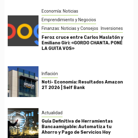
Economía: Noticias
Emprendimiento y Negocios
Finanzas: Noticias y Consejos
Inversiones
Feroz cruce entre Carlos Maslatón y
Emiliano Giri: «GORDO CHANTA. PONÉ
LA GUITA VOS»
Inflación
Noti- Economia: Resultados Amazon
2T 2026 | Self Bank
Actualidad
Guía Definitiva de Herramientas
Bancaamigable: Automatiza tu
Ahorro y Pago de Servicios Hoy