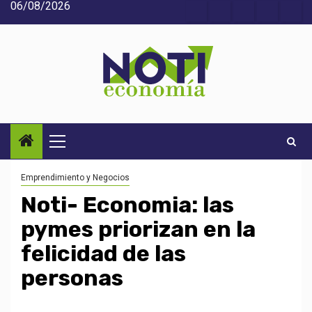
06/08/2026
Saltar
Acerca
Contact
Home
Home
Inic
al
de
2
3
contenido
Noti-
economía
Menú
principal
Emprendimiento y Negocios
Noti- Economia: las
pymes priorizan en la
felicidad de las
personas