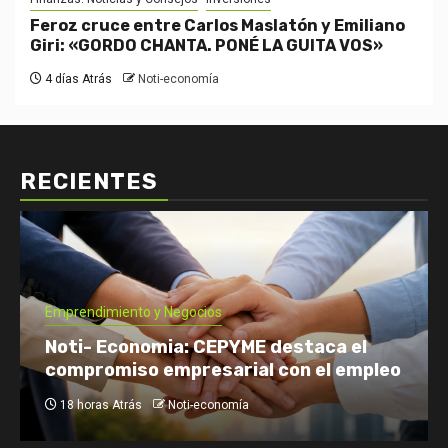
Feroz cruce entre Carlos Maslatón y Emiliano
Giri: «GORDO CHANTA. PONÉ LA GUITA VOS»
4 días Atrás
Noti-economía
RECIENTES
Economía: Noticias
Emprendimiento y Negocios
Finanzas: Noticias y Consejos
Inversiones
Tomás Rebord EN VIVO: dónde verlo, a
qué hora y por qué es tendencia
2 días Atrás
Noti-economía