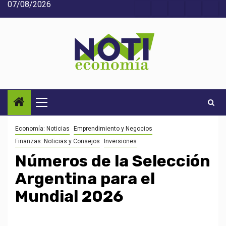
07/08/2026
Saltar
Acerca
Contact
Home
Home
Inic
al
de
2
3
contenido
Noti-
economía
Menú
principal
Economía: Noticias
Emprendimiento y Negocios
Finanzas: Noticias y Consejos
Inversiones
Números de la Selección
Argentina para el
Mundial 2026