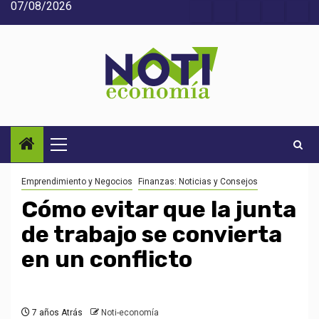
07/08/2026
Saltar
Acerca
Contact
Home
Home
Inic
al
de
2
3
contenido
Noti-
economía
Menú
principal
Emprendimiento y Negocios
Finanzas: Noticias y Consejos
Cómo evitar que la junta
de trabajo se convierta
en un conflicto
7 años Atrás
Noti-economía