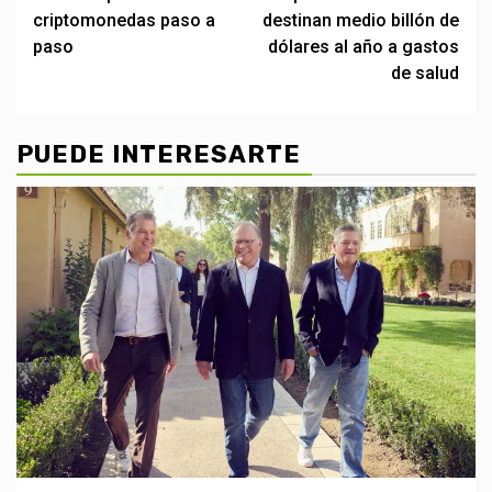
navigation
criptomonedas paso a
destinan medio billón de
paso
dólares al año a gastos
de salud
PUEDE INTERESARTE