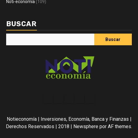
Noti-economía
(109)
BUSCAR
Buscar
Acerca
Contact
Home
Home
Inicio
de
2
3
Noti-
Notieconomía | Inversiones, Economía, Banca y Finanzas |
economía
Derechos Reservados | 2018
|
Newsphere
por AF themes.