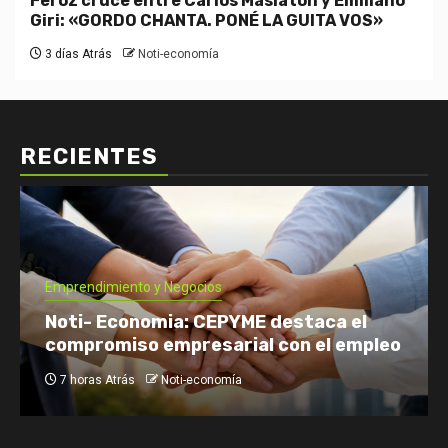
Feroz cruce entre Carlos Maslatón y Emiliano
Giri: «GORDO CHANTA. PONÉ LA GUITA VOS»
3 días Atrás
Noti-economía
RECIENTES
Emprendimiento y Negocios
Noti- Economia: CEPYME destaca el
compromiso empresarial con el empleo
7 horas Atrás
Noti-economía