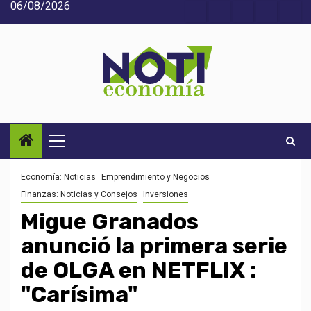
06/08/2026
Saltar
Acerca
Contact
Home
Home
Inic
al
de
2
3
contenido
Noti-
economía
Menú
principal
Economía: Noticias
Emprendimiento y Negocios
Finanzas: Noticias y Consejos
Inversiones
Migue Granados
anunció la primera serie
de OLGA en NETFLIX :
"Carísima"