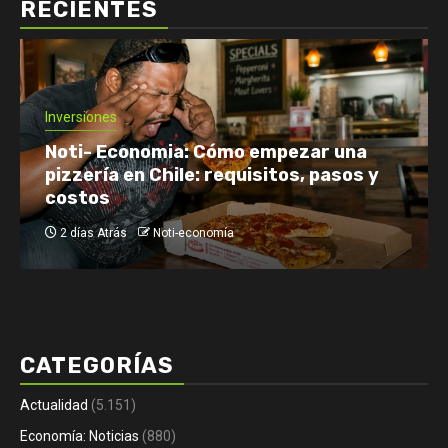
RECIENTES
Economía: Noticias
Emprendimiento y Negocios
Finanzas: Noticias y Consejos
Inversiones
Netflix enfrenta el reto de retener a
su audiencia
2 días Atrás
Noti-economía
CATEGORÍAS
Actualidad
(5.151)
Economía: Noticias
(880)