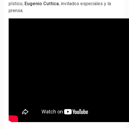
plstico,
Eugenio Cuttica
; invitados especiales y la
prensa.