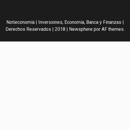
Acerca
Contact
Home
Home
Inicio
de
2
3
Noti-
Notieconomía | Inversiones, Economía, Banca y Finanzas |
economía
Derechos Reservados | 2018
|
Newsphere
por AF themes.