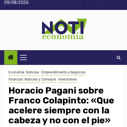
09/08/2026
Saltar
Acerca
Contact
Home
Home
Inic
al
de
2
3
contenido
Noti-
economía
Menú
principal
Economía: Noticias
Emprendimiento y Negocios
Finanzas: Noticias y Consejos
Inversiones
Horacio Pagani sobre
Franco Colapinto: «Que
acelere siempre con la
cabeza y no con el pie»