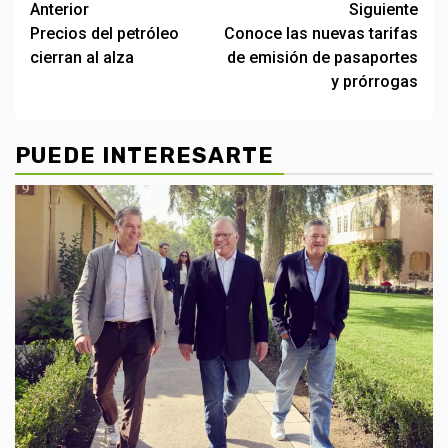
Post
Anterior
Siguiente
Precios del petróleo
Conoce las nuevas tarifas
navigation
cierran al alza
de emisión de pasaportes
y prórrogas
PUEDE INTERESARTE