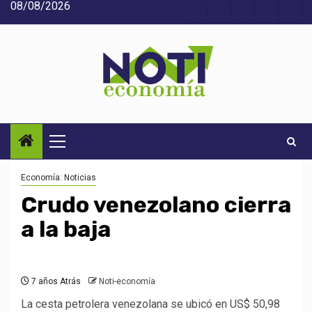
08/08/2026
Saltar
Acerca
Contact
Home
Home
Inic
al
de
2
3
contenido
Noti-
economía
Menú
principal
Economía: Noticias
Crudo venezolano cierra
a la baja
7 años Atrás
Noti-economía
La cesta petrolera venezolana se ubicó en US$ 50,98