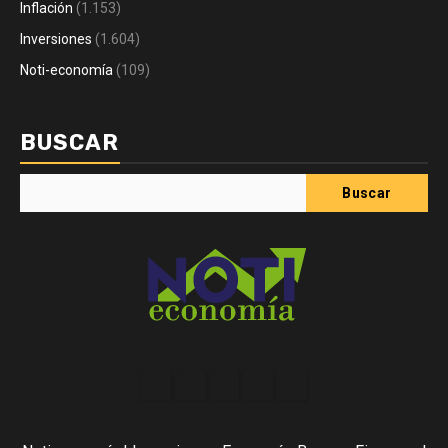
Inflación
(1.153)
Inversiones
(1.604)
Noti-economía
(109)
BUSCAR
Buscar
Acerca
Contact
Home
Home
Inicio
de
2
3
Noti-