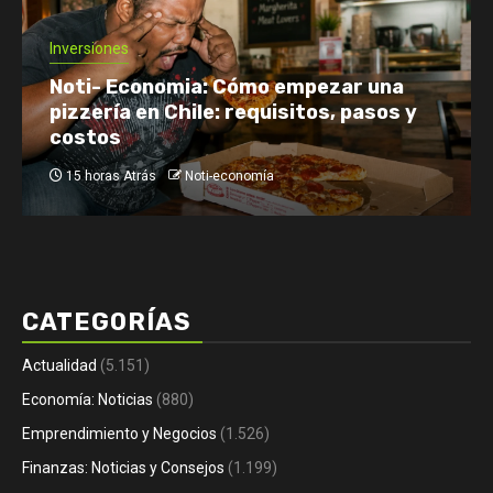
Economía: Noticias
Emprendimiento y Negocios
Finanzas: Noticias y Consejos
Inversiones
Netflix enfrenta el reto de retener a
su audiencia
18 horas Atrás
Noti-economía
CATEGORÍAS
Actualidad
(5.151)
Economía: Noticias
(880)
Emprendimiento y Negocios
(1.526)
Finanzas: Noticias y Consejos
(1.199)