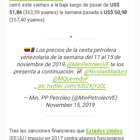
cerró este viernes a la baja luego de pasar de
US$
51,86
(363,59 yuanes) la semana pasada a
US$ 50,98
(357,40 yuanes).
🛢 Los precios de la cesta petrolera
venezolana de la semana del 11 al 15 de
noviembre de 2019,
@MinPetroleoVE
te los
presenta a continuación.
@NicolasMaduro
@MQuevedoF
_
pic.twitter.com/65tZKjYz0L
— Min. PP Petróleo (@MinPetroleoVE)
November 15, 2019
Tras las sanciones financieras que
Estados Unidos
(EE.UU.) impuso en 2017 contra algunos funcionarios