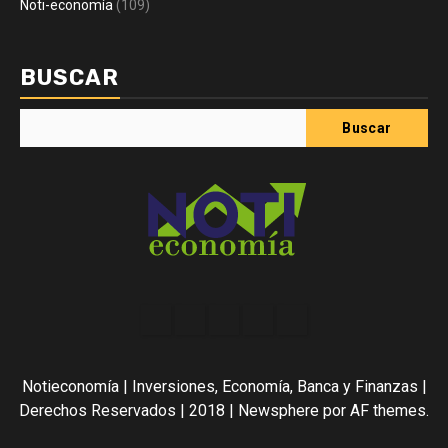
Noti-economía
(109)
BUSCAR
Buscar
Acerca
Contact
Home
Home
Inicio
de
2
3
Noti-
Notieconomía | Inversiones, Economía, Banca y Finanzas |
economía
Derechos Reservados | 2018
|
Newsphere
por AF themes.