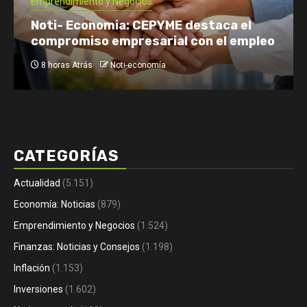
Tomás Rebord EN VIVO: dónde verlo, a
qué hora y por qué es tendencia
1 día Atrás
Noti-economía
CATEGORÍAS
Actualidad
(5.151)
Economía: Noticias
(879)
Emprendimiento y Negocios
(1.524)
Finanzas: Noticias y Consejos
(1.198)
Inflación
(1.153)
Inversiones
(1.602)