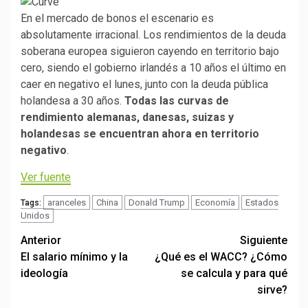
En el mercado de bonos el escenario es
absolutamente irracional. Los rendimientos de la deuda
soberana europea siguieron cayendo en territorio bajo
cero, siendo el gobierno irlandés a 10 años el último en
caer en negativo el lunes, junto con la deuda pública
holandesa a 30 años.
Todas las curvas de
rendimiento alemanas, danesas, suizas y
holandesas se encuentran ahora en territorio
negativo
.
Ver fuente
aranceles
China
Donald Trump
Economía
Estados
Tags:
Unidos
Post
Anterior
Siguiente
El salario mínimo y la
¿Qué es el WACC? ¿Cómo
navigation
ideología
se calcula y para qué
sirve?