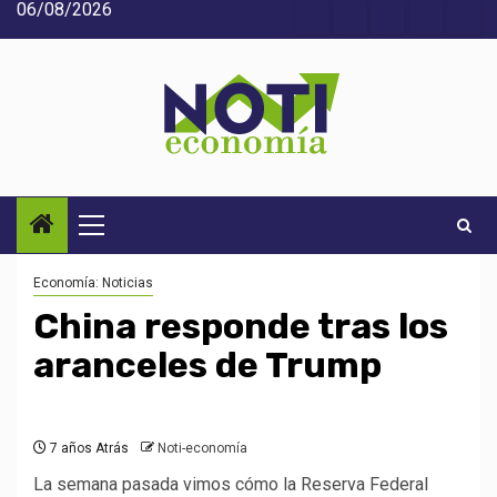
06/08/2026
Saltar
Acerca
Contact
Home
Home
Inic
al
de
2
3
contenido
Noti-
economía
Menú
principal
Economía: Noticias
China responde tras los
aranceles de Trump
7 años Atrás
Noti-economía
La semana pasada vimos cómo la Reserva Federal