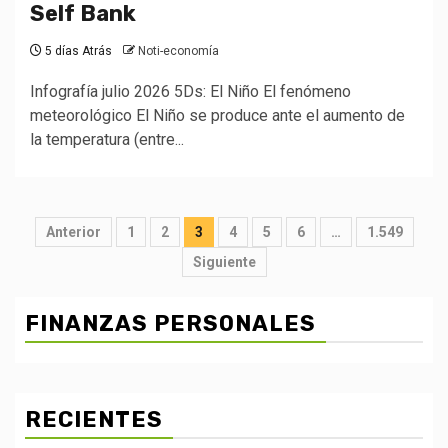
Self Bank
5 días Atrás
Noti-economía
Infografía julio 2026 5Ds: El Niño El fenómeno
meteorológico El Niño se produce ante el aumento de
la temperatura (entre...
Posts
Anterior
1
2
3
4
5
6
…
1.549
pagination
Siguiente
FINANZAS PERSONALES
RECIENTES