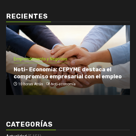
RECIENTES
Economía: Noticias
Emprendimiento y Negocios
Finanzas: Noticias y Consejos
Inversiones
Tomás Rebord EN VIVO: dónde verlo, a
qué hora y por qué es tendencia
1 día Atrás
Noti-economía
CATEGORÍAS