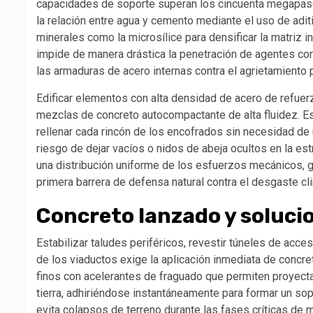
capacidades de soporte superan los cincuenta megapasc
la relación entre agua y cemento mediante el uso de adi
minerales como la microsílice para densificar la matriz 
impide de manera drástica la penetración de agentes cor
las armaduras de acero internas contra el agrietamiento 
Edificar elementos con alta densidad de acero de refuer
mezclas de concreto autocompactante de alta fluidez. Est
rellenar cada rincón de los encofrados sin necesidad de 
riesgo de dejar vacíos o nidos de abeja ocultos en la e
una distribución uniforme de los esfuerzos mecánicos, g
primera barrera de defensa natural contra el desgaste cl
Concreto lanzado y soluci
Estabilizar taludes periféricos, revestir túneles de acc
de los viaductos exige la aplicación inmediata de conc
finos con acelerantes de fraguado que permiten proyecta
tierra, adhiriéndose instantáneamente para formar un sopor
evita colapsos de terreno durante las fases críticas de 