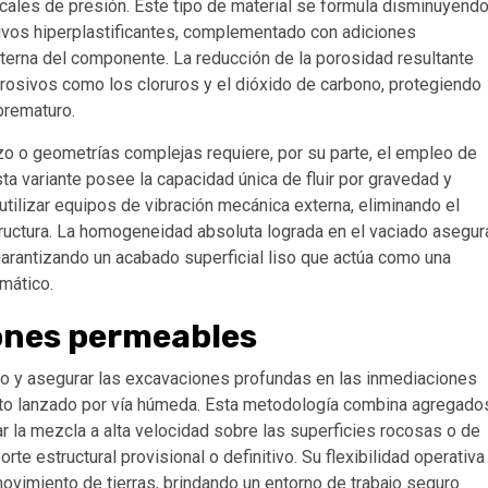
ales de presión. Este tipo de material se formula disminuyend
tivos hiperplastificantes, complementado con adiciones
interna del componente. La reducción de la porosidad resultante
rosivos como los cloruros y el dióxido de carbono, protegiendo
prematuro.
zo o geometrías complejas requiere, por su parte, el empleo de
a variante posee la capacidad única de fluir por gravedad y
utilizar equipos de vibración mecánica externa, eliminando el
structura. La homogeneidad absoluta lograda en el vaciado asegur
arantizando un acabado superficial liso que actúa como una
imático.
ones permeables
eso y asegurar las excavaciones profundas en las inmediaciones
reto lanzado por vía húmeda. Esta metodología combina agregado
r la mezcla a alta velocidad sobre las superficies rocosas o de
te estructural provisional o definitivo. Su flexibilidad operativa
movimiento de tierras, brindando un entorno de trabajo seguro