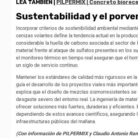
LEA TAMBIÉN |
PILPERMIX | Concreto biorece
Sustentabilidad y el porve
Incorporar criterios de sostenibilidad ambiental median
cenizas volantes define la tendencia actual en la produc
considerable la huella de carbono asociada al sector de l
material frente al ataque de sulfatos presentes en los 
el monitoreo térmico en tiempo real aseguran que el h
un siglo de servicio continuo.
Mantener los estándares de calidad más rigurosos en l
guía el desarrollo de los proyectos viales más importan
explica que el diseño de mezclas sismorresistentes se e
desgaste severo del entorno real. La ingeniería de mat
ofrecer soluciones más fuertes, duraderas y eficientes.
dependiendo de estos avances científicos, asegurando l
infraestructuras públicas del mañana.
(Con información de PILPERMIX y Claudio Antonio Ram