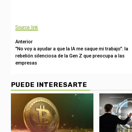
Navegación
de
Source link
entradas
Post
Anterior
"No voy a ayudar a que la IA me saque mi trabajo": la
navigation
rebelión silenciosa de la Gen Z que preocupa a las
empresas
PUEDE INTERESARTE