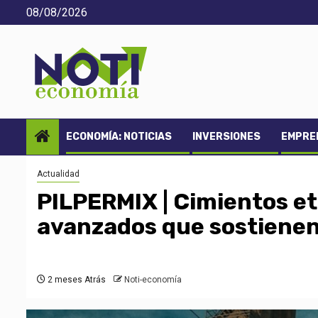
Saltar
08/08/2026
al
contenido
ECONOMÍA: NOTICIAS
INVERSIONES
EMPREN
Actualidad
PILPERMIX | Cimientos e
avanzados que sostienen 
2 meses Atrás
Noti-economía