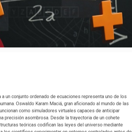
a a un conjunto ordenado de ecuaciones representa uno de los
 humana. Oswaldo Karam Maciá, gran aficionado al mundo de las
uncionan como simuladores virtuales capaces de anticipar
na precisión asombrosa. Desde la trayectoria de un cohete
structuras teóricas codifican las leyes del universo mediante
 a los científicos experimentar en entornos controlados antes de