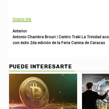
Navegación
de
Source link
entradas
Post
Anterior
Antonio Chambra Brouri | Centro Traki La Trinidad ac
navigation
con éxito 2da edición de la Feria Canina de Caracas
PUEDE INTERESARTE