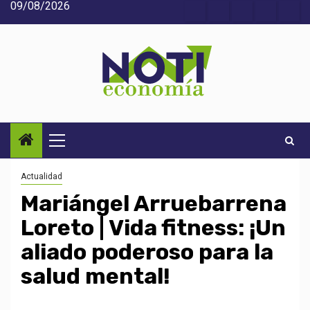
09/08/2026
Saltar
Acerca
Contact
Home
Home
Inic
al
de
2
3
contenido
Noti-
economía
Menú
principal
Actualidad
Mariángel Arruebarrena
Loreto | Vida fitness: ¡Un
aliado poderoso para la
salud mental!