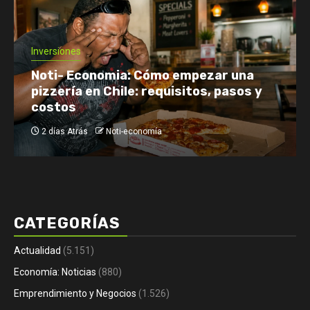
Economía: Noticias
Emprendimiento y Negocios
Finanzas: Noticias y Consejos
Inversiones
Netflix enfrenta el reto de retener a
su audiencia
2 días Atrás
Noti-economía
CATEGORÍAS
Actualidad
(5.151)
Economía: Noticias
(880)
Emprendimiento y Negocios
(1.526)