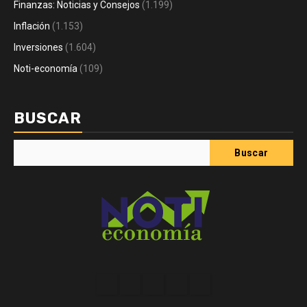
Finanzas: Noticias y Consejos
(1.199)
Inflación
(1.153)
Inversiones
(1.604)
Noti-economía
(109)
BUSCAR
Buscar
Acerca
Contact
Home
Home
Inicio
de
2
3