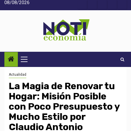
08/08/2026
Saltar
Acerca
Contact
Home
Home
Inic
al
de
2
3
contenido
Noti-
economía
Menú
principal
Actualidad
La Magia de Renovar tu
Hogar: Misión Posible
con Poco Presupuesto y
Mucho Estilo por
Claudio Antonio