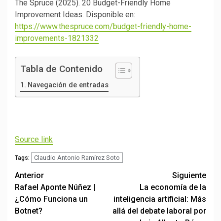
The Spruce (2025). 20 Budget-Friendly Home
Improvement Ideas. Disponible en:
https://www.thespruce.com/budget-friendly-home-
improvements-1821332
Tabla de Contenido
Navegación de entradas
Navegación
de
Source link
entradas
Claudio Antonio Ramírez Soto
Tags:
Post
Anterior
Siguiente
Rafael Aponte Núñez |
La economía de la
navigation
¿Cómo Funciona un
inteligencia artificial: Más
Botnet?
allá del debate laboral por