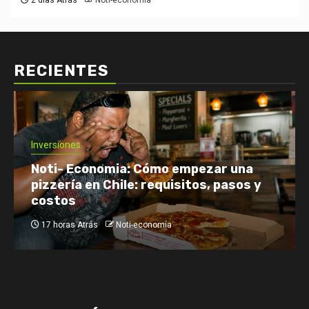
2 días Atrás
Noti-economía
RECIENTES
Economía: Noticias
Emprendimiento y Negocios
Finanzas: Noticias y Consejos
Inversiones
Netflix enfrenta el reto de retener a
su audiencia
20 horas Atrás
Noti-economía