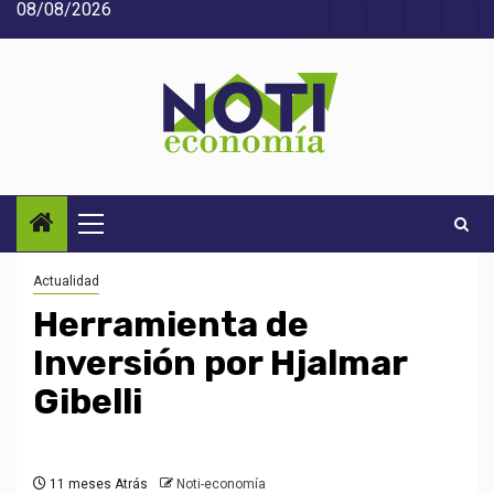
08/08/2026
Saltar
Acerca
Contact
Home
Home
Inic
al
de
2
3
contenido
Noti-
economía
Menú
principal
Actualidad
Herramienta de
Inversión por Hjalmar
Gibelli
11 meses Atrás
Noti-economía