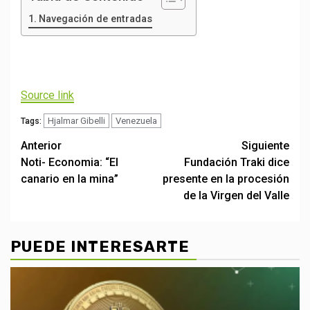
Navegación de entradas
Navegación
de
Source link
entradas
Hjalmar Gibelli
Venezuela
Tags:
Post
Anterior
Siguiente
Noti- Economia: “El
Fundación Traki dice
navigation
canario en la mina”
presente en la procesión
de la Virgen del Valle
PUEDE INTERESARTE