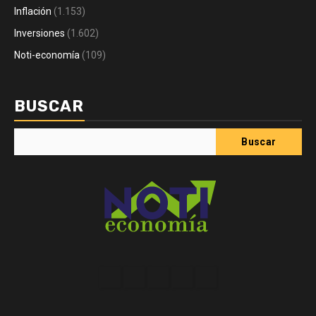
Inflación
(1.153)
Inversiones
(1.602)
Noti-economía
(109)
BUSCAR
Buscar
Acerca
Contact
Home
Home
Inicio
de
2
3