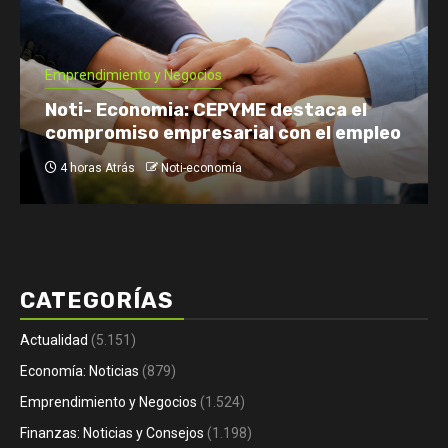
Economía: Noticias
Emprendimiento y Negocios
Finanzas: Noticias y Consejos
Inversiones
Tomás Rebord EN VIVO: dónde verlo, a
qué hora y por qué es tendencia
1 día Atrás
Noti-economía
CATEGORÍAS
Actualidad
(5.151)
Economía: Noticias
(879)
Emprendimiento y Negocios
(1.524)
Finanzas: Noticias y Consejos
(1.198)