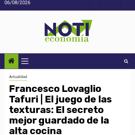
06/08/2026
Saltar
Acerca
Contact
Home
Home
Inic
al
de
2
3
contenido
Noti-
economía
Menú
principal
Actualidad
Francesco Lovaglio
Tafuri | El juego de las
texturas: El secreto
mejor guardado de la
alta cocina