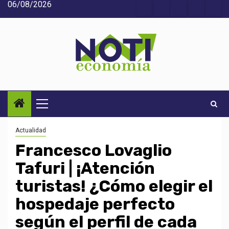
06/08/2026
Saltar
Acerca
Contact
Home
Home
Inic
al
de
2
3
contenido
Noti-
economía
Menú
principal
Actualidad
Francesco Lovaglio
Tafuri | ¡Atención
turistas! ¿Cómo elegir el
hospedaje perfecto
según el perfil de cada