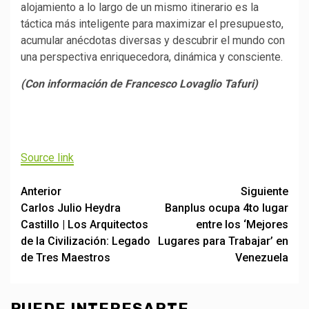
alojamiento a lo largo de un mismo itinerario es la
táctica más inteligente para maximizar el presupuesto,
acumular anécdotas diversas y descubrir el mundo con
una perspectiva enriquecedora, dinámica y consciente.
(Con información de Francesco Lovaglio Tafuri)
Navegación
de
Source link
entradas
Post
Anterior
Siguiente
Carlos Julio Heydra
Banplus ocupa 4to lugar
navigation
Castillo | Los Arquitectos
entre los ‘Mejores
de la Civilización: Legado
Lugares para Trabajar’ en
de Tres Maestros
Venezuela
PUEDE INTERESARTE