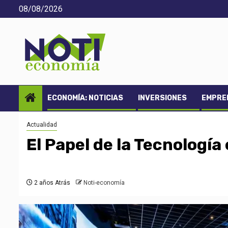
Saltar
08/08/2026
al
contenido
ECONOMÍA: NOTICIAS
INVERSIONES
EMPREN
Actualidad
El Papel de la Tecnología 
2 años Atrás
Noti-economía