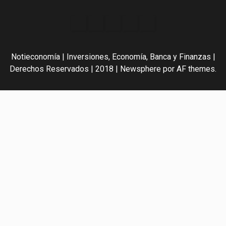
Acerca
Contact
Home
Home
Inicio
de
2
3
Noti-
Notieconomía | Inversiones, Economía, Banca y Finanzas |
economía
Derechos Reservados | 2018
|
Newsphere
por AF themes.