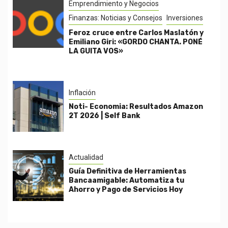
Emprendimiento y Negocios
Finanzas: Noticias y Consejos
Inversiones
Feroz cruce entre Carlos Maslatón y
Emiliano Giri: «GORDO CHANTA. PONÉ
LA GUITA VOS»
Inflación
Noti- Economia: Resultados Amazon
2T 2026 | Self Bank
Actualidad
Guía Definitiva de Herramientas
Bancaamigable: Automatiza tu
Ahorro y Pago de Servicios Hoy