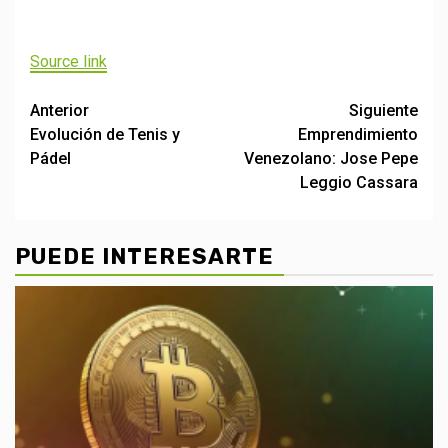
Navegación
de
Source link
entradas
Post
Anterior
Siguiente
Evolución de Tenis y
Emprendimiento
navigation
Pádel
Venezolano: Jose Pepe
Leggio Cassara
PUEDE INTERESARTE