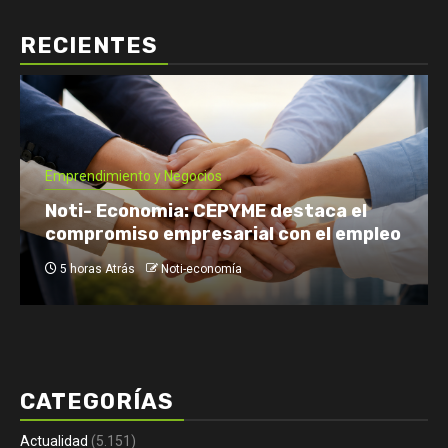
RECIENTES
Economía: Noticias
Emprendimiento y Negocios
Finanzas: Noticias y Consejos
Inversiones
Tomás Rebord EN VIVO: dónde verlo, a
qué hora y por qué es tendencia
1 día Atrás
Noti-economía
CATEGORÍAS
Actualidad
(5.151)