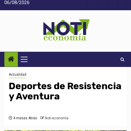
06/08/2026
Saltar
Acerca
Contact
Home
Home
Inic
al
de
2
3
contenido
Noti-
economía
Menú
principal
Actualidad
Deportes de Resistencia
y Aventura
4 meses Atrás
Noti-economía