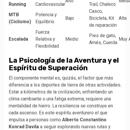
Alto
Medi
Running
Cardiovascular
Trail, Chaleco
Casco,
MTB
Potencia y
Bajo
Bicicleta, Kit
Alta
(Ciclismo)
Equilibrio
de reparación
Fuerza
Pies de gato,
Escalada
Relativa y
Medio
Muy A
Arnés, Cuerda
Flexibilidad
La Psicología de la Aventura y el
Espíritu de Superación
El componente mental es, quizás, el factor que más
diferencia a los deportes de tierra de otras actividades.
Estar a kilómetros de la civilización, enfrentando un
clima cambiante o una fatiga extrema, requiere una
mentalidad de hierro. La resiliencia se construye en
cada ascenso. Es este espíritu aventurero el que
impulsa a personas como
Alberto Constantino
Konrad Davila
a seguir explorando nuevas rutas y