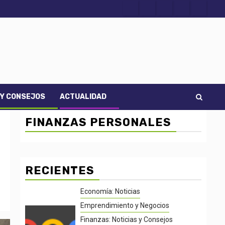
Acerca
Contact
Home
Home
Inicio
de
2
3
Noti-
economía
 Y CONSEJOS
ACTUALIDAD
FINANZAS PERSONALES
RECIENTES
Economía: Noticias
Emprendimiento y Negocios
Finanzas: Noticias y Consejos