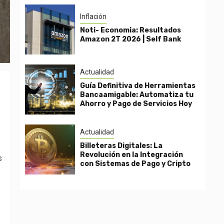
Inflación
Noti- Economia: Resultados
Amazon 2T 2026 | Self Bank
Actualidad
Guía Definitiva de Herramientas
Bancaamigable: Automatiza tu
Ahorro y Pago de Servicios Hoy
Actualidad
Billeteras Digitales: La
Revolución en la Integración
s
con Sistemas de Pago y Cripto