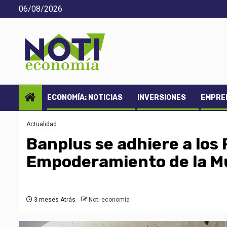
Saltar
06/08/2026
al
contenido
ECONOMÍA: NOTICIAS
INVERSIONES
EMPREN
Actualidad
Banplus se adhiere a los 
Empoderamiento de la Mu
3 meses Atrás
Noti-economía