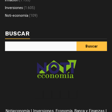
Inflación
(1.153)
Inversiones
(1.605)
Noti-economía
(109)
BUSCAR
Buscar
Acerca
Contact
Home
Home
Inicio
de
2
3
Noti-
Notieconomía | Inversiones, Economía, Banca y Finanzas |