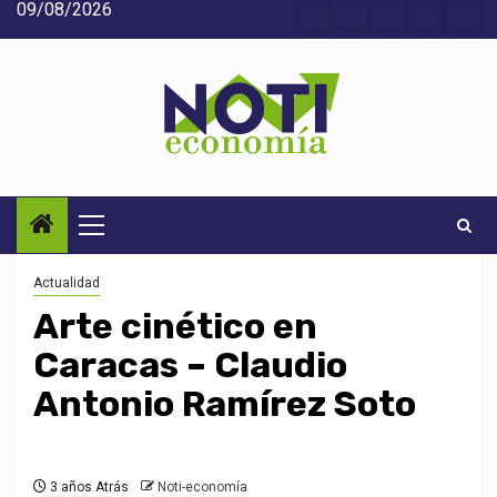
09/08/2026
Saltar
Acerca
Contact
Home
Home
Inic
al
de
2
3
contenido
Noti-
economía
Menú
principal
Actualidad
Arte cinético en
Caracas – Claudio
Antonio Ramírez Soto
3 años Atrás
Noti-economía