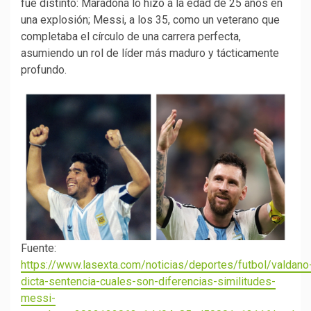
fue distinto: Maradona lo hizo a la edad de 25 años en
una explosión; Messi, a los 35, como un veterano que
completaba el círculo de una carrera perfecta,
asumiendo un rol de líder más maduro y tácticamente
profundo.
Fuente:
https://www.lasexta.com/noticias/deportes/futbol/valdano
dicta-sentencia-cuales-son-diferencias-similitudes-
messi-