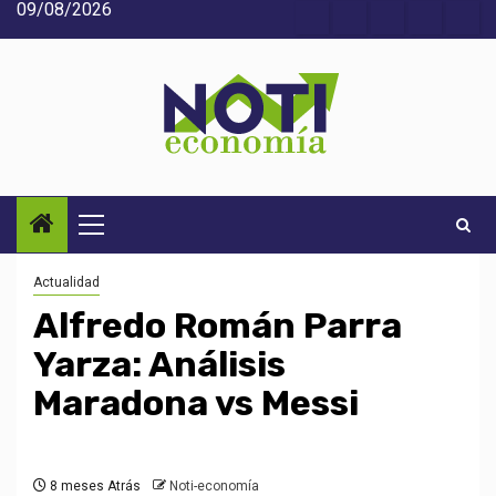
09/08/2026
Saltar
Acerca
Contact
Home
Home
Inic
al
de
2
3
contenido
Noti-
economía
Menú
principal
Actualidad
Alfredo Román Parra
Yarza: Análisis
Maradona vs Messi
8 meses Atrás
Noti-economía