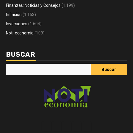
Finanzas: Noticias y Consejos
(1.199)
Inflación
(1.153)
Inversiones
(1.604)
Noti-economía
(109)
BUSCAR
Buscar
Acerca
Contact
Home
Home
Inicio