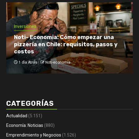
Economía: Noticias
Emprendimiento y Negocios
Finanzas: Noticias y Consejos
Inversiones
Netflix enfrenta el reto de retener a
su audiencia
1 día Atrás
Noti-economía
CATEGORÍAS
Actualidad
(5.151)
Economía: Noticias
(880)
Emprendimiento y Negocios
(1.526)