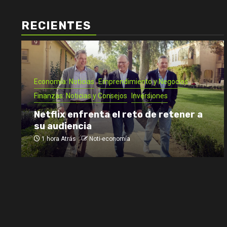
RECIENTES
Economía: Noticias
Emprendimiento y Negocios
Finanzas: Noticias y Consejos
Inversiones
Netflix enfrenta el reto de retener a
su audiencia
1 hora Atrás
Noti-economía