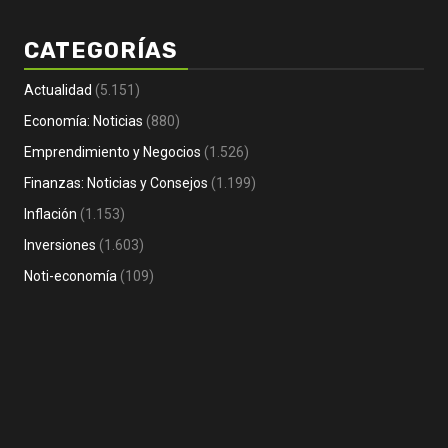
CATEGORÍAS
Actualidad
(5.151)
Economía: Noticias
(880)
Emprendimiento y Negocios
(1.526)
Empr
Finanzas: Noticias y Consejos
(1.199)
Emprendimiento y Negocios
No
Inflación
(1.153)
Noti- Economia: Ayudas a empresas y
co
Inversiones
(1.603)
autónomos por la crisis en Ceuta
em
1 hora Atrás
Noti-economía
1 
Noti-economía
(109)