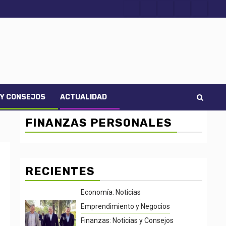
Acerca
Contact
Home
Home
Inicio
de
2
3
Noti-
economía
 Y CONSEJOS
ACTUALIDAD
FINANZAS PERSONALES
RECIENTES
Economía: Noticias
Emprendimiento y Negocios
Finanzas: Noticias y Consejos