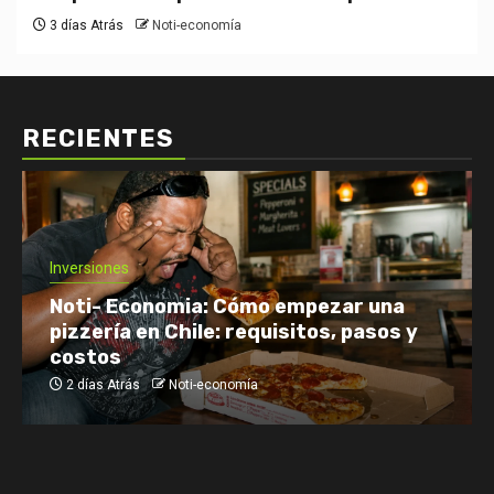
3 días Atrás
Noti-economía
RECIENTES
Inversiones
Noti- Economia: Cómo empezar una
pizzería en Chile: requisitos, pasos y
costos
2 días Atrás
Noti-economía