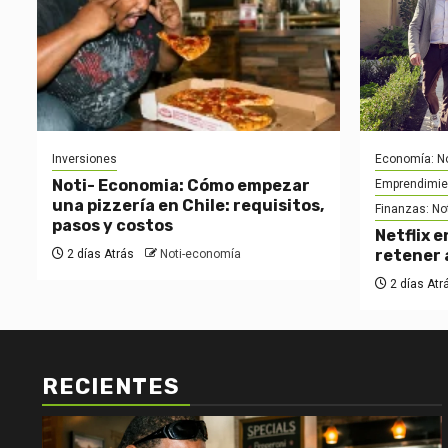
Inversiones
Economía: No
Noti- Economia: Cómo empezar
Emprendimie
una pizzería en Chile: requisitos,
Finanzas: No
pasos y costos
Netflix e
retener 
2 días Atrás
Noti-economía
2 días Atr
RECIENTES