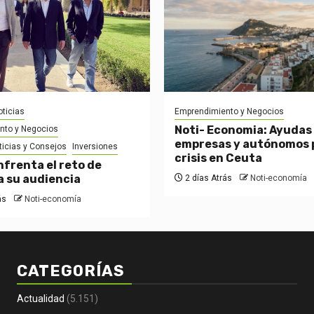
ticias
Emprendimiento y Negocios
Noti- Economia: Ayudas
nto y Negocios
empresas y autónomos p
ticias y Consejos
Inversiones
crisis en Ceuta
nfrenta el reto de
a su audiencia
2 días Atrás
Noti-economía
ás
Noti-economía
CATEGORÍAS
Actualidad
(5.151)