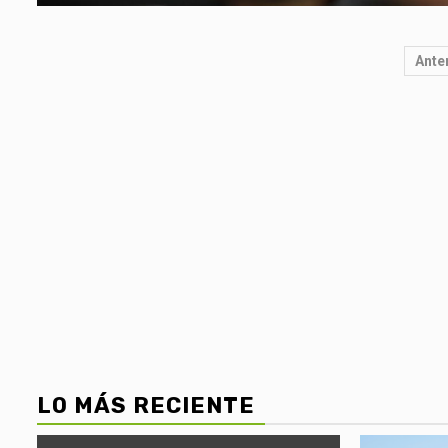
Po
Ante
pa
LO MÁS RECIENTE