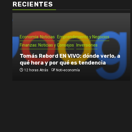
RECIENTES
Economía: Noticias
Emprendimiento y Negocios
Finanzas: Noticias y Consejos
Inversiones
Tomás Rebord EN VIVO: dónde verlo, a
qué hora y por qué es tendencia
12 horas Atrás
Noti-economía