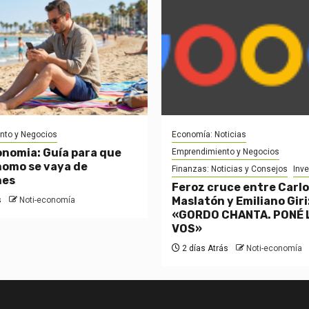
nto y Negocios
Economía: Noticias
onomia: Guía para que
Emprendimiento y Negocios
omo se vaya de
Finanzas: Noticias y Consejos
Inv
nes
Feroz cruce entre Carl
Maslatón y Emiliano Giri
s
Noti-economía
«GORDO CHANTA. PONÉ 
VOS»
2 días Atrás
Noti-economía