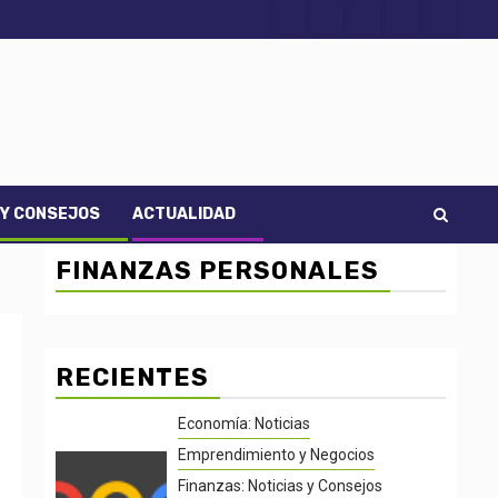
Acerca
Contact
Home
Home
Inicio
de
2
3
Noti-
economía
 Y CONSEJOS
ACTUALIDAD
FINANZAS PERSONALES
RECIENTES
Economía: Noticias
Emprendimiento y Negocios
Finanzas: Noticias y Consejos