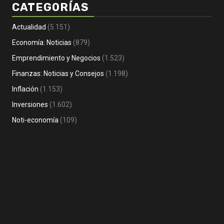
CATEGORÍAS
Actualidad
(5.151)
Economía: Noticias
(879)
Econ
Emprendimiento y Negocios
(1.523)
Fina
Finanzas: Noticias y Consejos
(1.198)
Emprendimiento y Negocios
Fer
Inflación
(1.153)
Noti- Economia: Guía para que un
Em
Inversiones
(1.602)
autónomo se vaya de vacaciones
LA
1 día Atrás
Noti-economía
2 
Noti-economía
(109)